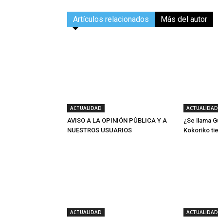
Artículos relacionados
Más del autor
ACTUALIDAD
ACTUALIDAD
AVISO A LA OPINIÓN PÚBLICA Y A
¿Se llama G
NUESTROS USUARIOS
Kokoriko ti
ACTUALIDAD
ACTUALIDAD