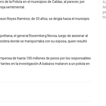
 de la Policía en el municipios de Caldas, al parecer, por
Fu
Mé
reja sentimental.
pe
to
nson Reyes Ramírez, de 33 años, se dirigía hacia el municipio
politana, el general Rosemberg Novoa, luego de asesinar al
ocicleta donde se transportaba con su esposa, quien resultó
pensa de hasta 100 millones de pesos por los responsables
antes en la investigación.A balazos mataron a un policía en
Twitter
WhatsApp
Linkedin