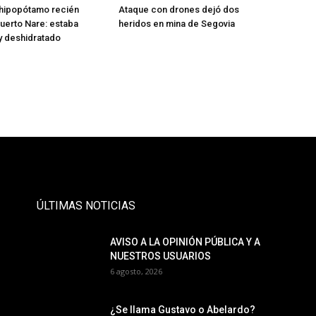
 hipopótamo recién
Ataque con drones dejó dos
uerto Nare: estaba
heridos en mina de Segovia
y deshidratado
- Publicidad -
ÚLTIMAS NOTICIAS
AVISO A LA OPINIÓN PÚBLICA Y A
NUESTROS USUARIOS
6 agosto, 2026
¿Se llama Gustavo o Abelardo?