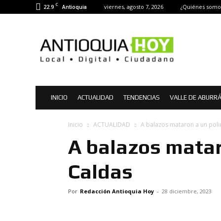
C
22.9
viernes, agosto 7, 2026
¿Quiénes somo
Antioquia
Antioquia
Hoy
|
Noticias
de
Antioquia
INICIO
ACTUALIDAD
TENDENCIAS
VALLE DE ABURR
Inicio
ACTUALIDAD
A balazos mataron a un poli
A balazos matar
Caldas
Por
Redacción Antioquia Hoy
-
28 diciembre, 2023