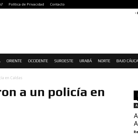
s?
Política de Privacidad
Contacto
-
Á
ORIENTE
OCCIDENTE
SUROESTE
URABÁ
NORTE
BAJO CÁUC
cía en Caldas
on a un policía en
A
A
A
Re