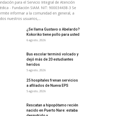
ndación para el Servicio Integral de Atención
dica - Fundación SIAM. NIT: 900034438-3 Se
rmite informar a la comunidad en general, a
dos nuestros usuarios,...
¿Se llama Gustavo o Abelardo?
Kokoriko tiene pollo para usted
6 agosto, 2026
Bus escolar terminó volcado y
dejó más de 20 estudiantes
heridos
5 agosto, 2026
25 hospitales frenan servicios
a afiliados de Nueva EPS
5 agosto, 2026
Rescatan a hipopótamo recién
nacido en Puerto Nare: estaba
desnutrido y...