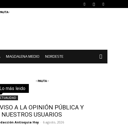
 PAUTA-
A
MAGDALENA MEDIO
NORDESTE
- PAUTA -
Lo más leido
Todo
Destacado
Lo más popular
Más
CTUALIDAD
VISO A LA OPINIÓN PÚBLICA Y
 NUESTROS USUARIOS
dacción Antioquia Hoy
-
6 agosto, 2026