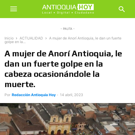
- PAUTA -
Inicio
ACTUALIDAD
A mujer de Anorí Antioquia, le dan un fuerte
golpe en la...
A mujer de Anorí Antioquia, le
dan un fuerte golpe en la
cabeza ocasionándole la
muerte.
Por
Redacción Antioquia Hoy
-
14 abril, 2023