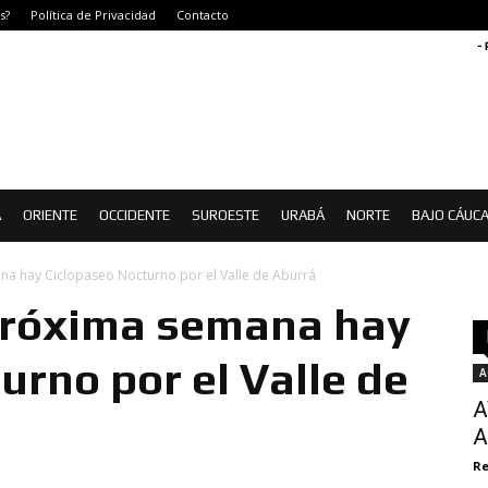
s?
Política de Privacidad
Contacto
-
Á
ORIENTE
OCCIDENTE
SUROESTE
URABÁ
NORTE
BAJO CÁUC
na hay Ciclopaseo Nocturno por el Valle de Aburrá
próxima semana hay
urno por el Valle de
A
A
A
Re