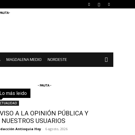
 PAUTA-
A
MAGDALENA MEDIO
NORDESTE
- PAUTA -
Lo más leido
Todo
Destacado
Lo más popular
Más
CTUALIDAD
VISO A LA OPINIÓN PÚBLICA Y
 NUESTROS USUARIOS
dacción Antioquia Hoy
-
6 agosto, 2026