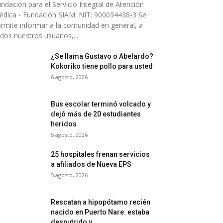
ndación para el Servicio Integral de Atención
dica - Fundación SIAM. NIT: 900034438-3 Se
rmite informar a la comunidad en general, a
dos nuestros usuarios,...
¿Se llama Gustavo o Abelardo?
Kokoriko tiene pollo para usted
6 agosto, 2026
Bus escolar terminó volcado y
dejó más de 20 estudiantes
heridos
5 agosto, 2026
25 hospitales frenan servicios
a afiliados de Nueva EPS
5 agosto, 2026
Rescatan a hipopótamo recién
nacido en Puerto Nare: estaba
desnutrido y...