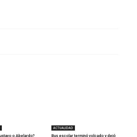
Twitter
WhatsApp
Linkedin
ACTUALIDAD
ustavo o Abelardo?
Bus escolar terminó volcado y dejó