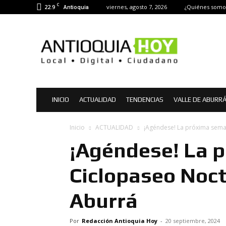
C
22.9
viernes, agosto 7, 2026
¿Quiénes somo
Antioquia
Antioquia
Hoy
|
Noticias
de
Antioquia
INICIO
ACTUALIDAD
TENDENCIAS
VALLE DE ABURR
Inicio
ACTUALIDAD
¡Agéndese! La próxima sema
¡Agéndese! La 
Ciclopaseo Noct
Aburrá
Por
Redacción Antioquia Hoy
-
20 septiembre, 2024