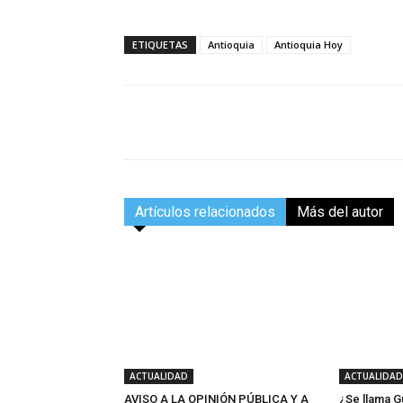
ETIQUETAS
Antioquia
Antioquia Hoy
Facebook
Compartir
Artículos relacionados
Más del autor
ACTUALIDAD
ACTUALIDAD
AVISO A LA OPINIÓN PÚBLICA Y A
¿Se llama G