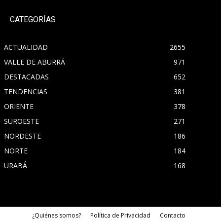
CATEGORÍAS
ACTUALIDAD
2655
VALLE DE ABURRÁ
971
DESTACADAS
652
TENDENCIAS
381
ORIENTE
378
SUROESTE
271
NORDESTE
186
NORTE
184
URABÁ
168
¿Quiénes somos?
Política de Privacidad
Contacto