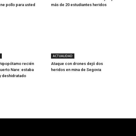
ene pollo para usted
más de 20 estudiantes heridos
ACTUALIDAD
 hipopótamo recién
Ataque con drones dejó dos
uerto Nare: estaba
heridos en mina de Segovia
y deshidratado
- Publicidad -