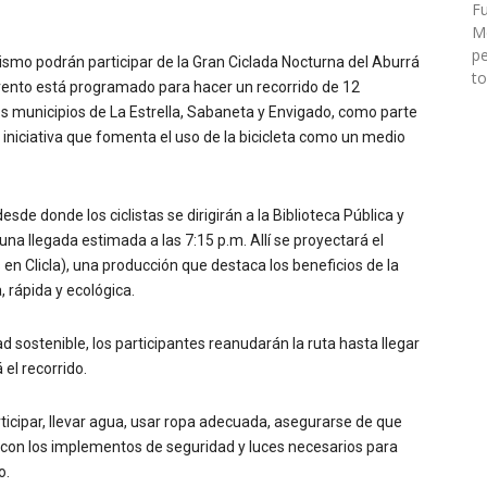
Fu
Mé
pe
lismo podrán participar de la Gran Ciclada Nocturna del Aburrá
to
e evento está programado para hacer un recorrido de 12
os municipios de La Estrella, Sabaneta y Envigado, como parte
iniciativa que fomenta el uso de la bicicleta como un medio
esde donde los ciclistas se dirigirán a la Biblioteca Pública y
a llegada estimada a las 7:15 p.m. Allí se proyectará el
 Clicla), una producción que destaca los beneficios de la
 rápida y ecológica.
d sostenible, los participantes reanudarán la ruta hasta llegar
el recorrido.
icipar, llevar agua, usar ropa adecuada, asegurarse de que
r con los implementos de seguridad y luces necesarios para
o.