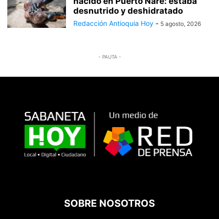
nacido en Puerto Nare: estaba
desnutrido y deshidratado
Redacción Antioquia Hoy
-
5 agosto, 2026
- PAUTA -
SOBRE NOSOTROS