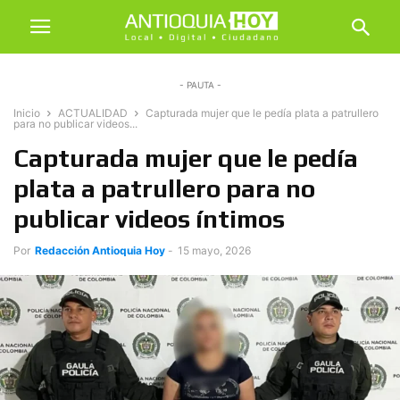
- PAUTA -
Inicio
ACTUALIDAD
Capturada mujer que le pedía plata a patrullero
para no publicar videos...
Capturada mujer que le pedía
plata a patrullero para no
publicar videos íntimos
Por
Redacción Antioquia Hoy
-
15 mayo, 2026