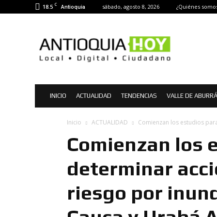
C
18.5
sábado, agosto 8, 2026
¿Quiénes somo
Antioquia
Antioquia
Hoy
|
Noticias
de
Antioquia
INICIO
ACTUALIDAD
TENDENCIAS
VALLE DE ABURR
Inicio
ACTUALIDAD
Comienzan los estudios para 
Comienzan los 
determinar acci
riesgo por inund
Cauca y Urabá 