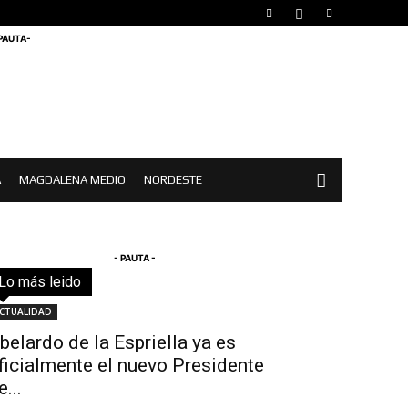
 PAUTA-
A
MAGDALENA MEDIO
NORDESTE
- PAUTA -
Lo más leido
Todo
Destacado
Lo más popular
Más
CTUALIDAD
belardo de la Espriella ya es
ficialmente el nuevo Presidente
e...