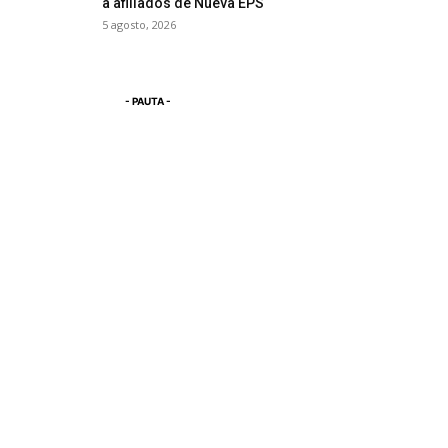
a afiliados de Nueva EPS
5 agosto, 2026
- PAUTA -