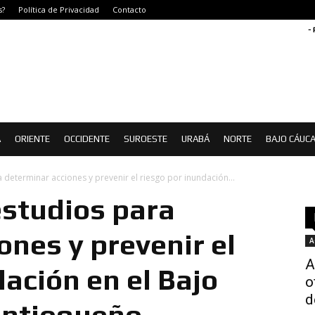
s?
Política de Privacidad
Contacto
-
Á
ORIENTE
OCCIDENTE
SUROESTE
URABÁ
NORTE
BAJO CÁUC
determinar acciones y prevenir el riesgo por inundación...
estudios para
ones y prevenir el
A
A
ación en el Bajo
o
d
Antioqueño.