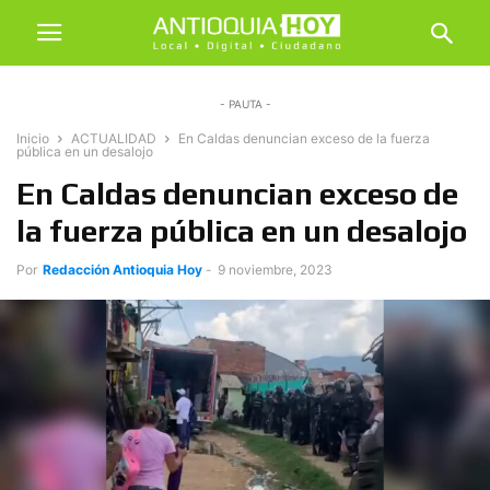
- PAUTA -
Inicio
ACTUALIDAD
En Caldas denuncian exceso de la fuerza
pública en un desalojo
En Caldas denuncian exceso de
la fuerza pública en un desalojo
Por
Redacción Antioquia Hoy
-
9 noviembre, 2023