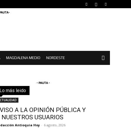
 PAUTA-
A
MAGDALENA MEDIO
NORDESTE
- PAUTA -
Lo más leido
Todo
Destacado
Lo más popular
Más
CTUALIDAD
VISO A LA OPINIÓN PÚBLICA Y
 NUESTROS USUARIOS
dacción Antioquia Hoy
-
6 agosto, 2026