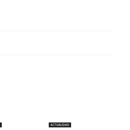
Twitter
WhatsApp
Linkedin
ACTUALIDAD