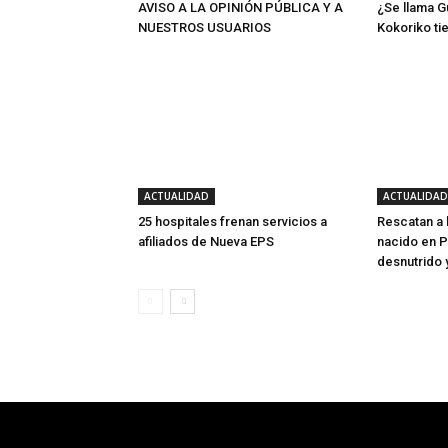
AVISO A LA OPINIÓN PÚBLICA Y A
¿Se llama G
NUESTROS USUARIOS
Kokoriko ti
ACTUALIDAD
ACTUALIDAD
25 hospitales frenan servicios a
Rescatan a
afiliados de Nueva EPS
nacido en P
desnutrido 