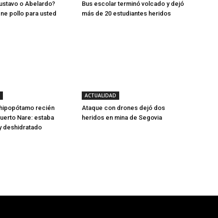
ustavo o Abelardo?
Bus escolar terminó volcado y dejó
ene pollo para usted
más de 20 estudiantes heridos
ACTUALIDAD
 hipopótamo recién
Ataque con drones dejó dos
uerto Nare: estaba
heridos en mina de Segovia
y deshidratado
- Publicidad -