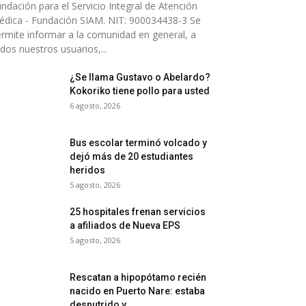
ndación para el Servicio Integral de Atención
dica - Fundación SIAM. NIT: 900034438-3 Se
rmite informar a la comunidad en general, a
dos nuestros usuarios,...
¿Se llama Gustavo o Abelardo?
Kokoriko tiene pollo para usted
6 agosto, 2026
Bus escolar terminó volcado y
dejó más de 20 estudiantes
heridos
5 agosto, 2026
25 hospitales frenan servicios
a afiliados de Nueva EPS
5 agosto, 2026
Rescatan a hipopótamo recién
nacido en Puerto Nare: estaba
desnutrido y...