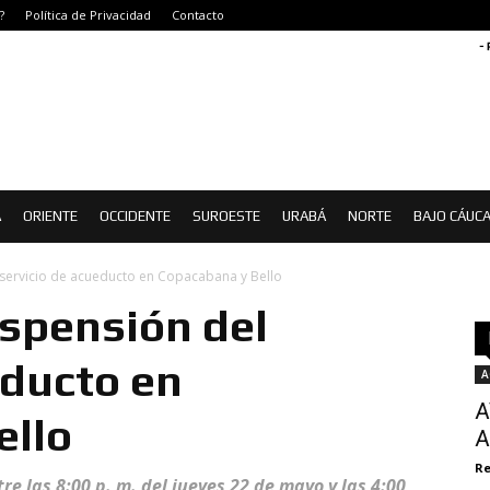
?
Política de Privacidad
Contacto
-
Á
ORIENTE
OCCIDENTE
SUROESTE
URABÁ
NORTE
BAJO CÁUC
servicio de acueducto en Copacabana y Bello
spensión del
educto en
A
A
ello
A
Re
 las 8:00 p. m. del jueves 22 de mayo y las 4:00