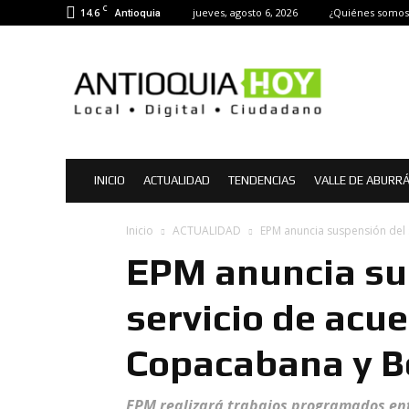
C
14.6
jueves, agosto 6, 2026
¿Quiénes somos
Antioquia
Antioquia
Hoy
|
Noticias
de
Antioquia
INICIO
ACTUALIDAD
TENDENCIAS
VALLE DE ABURR
Inicio
ACTUALIDAD
EPM anuncia suspensión del 
EPM anuncia su
servicio de acu
Copacabana y B
EPM realizará trabajos programados entre