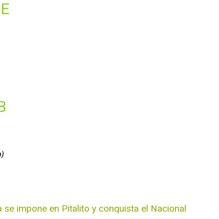
DE
B
a)
a se impone en Pitalito y conquista el Nacional