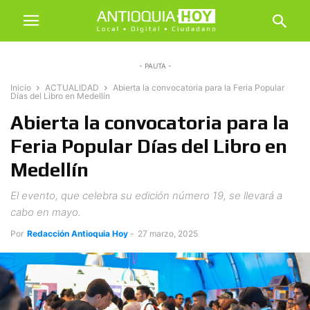
- PAUTA -
Inicio
ACTUALIDAD
Abierta la convocatoria para la Feria Popular
Días del Libro en Medellín
Abierta la convocatoria para la
Feria Popular Días del Libro en
Medellín
El evento, que celebra su edición número 19, se llevará a
cabo en mayo.
Por
Redacción Antioquia Hoy
-
27 marzo, 2025