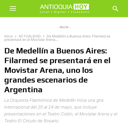
- PAUTA -
Inicio
ACTUALIDAD
De Medellín a Buenos Aires: Filarmed se
presentará en el Movistar Arena,...
De Medellín a Buenos Aires:
Filarmed se presentará en el
Movistar Arena, uno los
grandes escenarios de
Argentina
La Orquesta Filarmónica de Medellín inicia una gira
internacional del 20 al 24 de mayo, que incluye
presentaciones en el Teatro Colón, el Movistar Arena y el
Teatro El Círculo de Rosario.