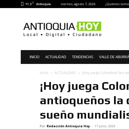
C
11.3
viernes, agosto 7, 2026
¿Quiénes somo
Antioquia
Antioquia
Hoy
|
Noticias
de
Antioquia
INICIO
ACTUALIDAD
TENDENCIAS
VALLE DE ABURR
Inicio
ACTUALIDAD
¡Hoy juega Colombia! Seis a
¡Hoy juega Colo
antioqueños la 
sueño mundiali
Por
Redacción Antioquia Hoy
-
17 junio, 2026