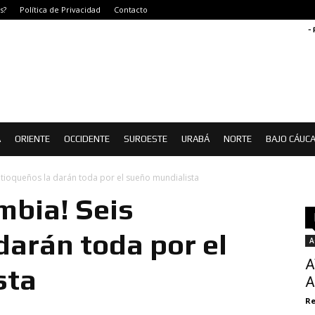
s?
Política de Privacidad
Contacto
-
Á
ORIENTE
OCCIDENTE
SUROESTE
URABÁ
NORTE
BAJO CÁUC
ntioqueños la darán toda por el sueño mundialista
mbia! Seis
darán toda por el
A
A
sta
A
Re