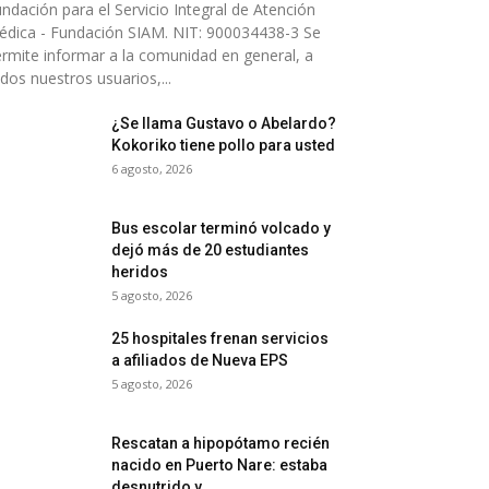
ndación para el Servicio Integral de Atención
dica - Fundación SIAM. NIT: 900034438-3 Se
rmite informar a la comunidad en general, a
dos nuestros usuarios,...
¿Se llama Gustavo o Abelardo?
Kokoriko tiene pollo para usted
6 agosto, 2026
Bus escolar terminó volcado y
dejó más de 20 estudiantes
heridos
5 agosto, 2026
25 hospitales frenan servicios
a afiliados de Nueva EPS
5 agosto, 2026
Rescatan a hipopótamo recién
nacido en Puerto Nare: estaba
desnutrido y...