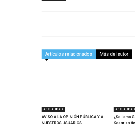
Facebook
Compartir
Artículos relacionados
Más del autor
ACTUALIDAD
ACTUALIDAD
AVISO A LA OPINIÓN PÚBLICA Y A
¿Se llama G
NUESTROS USUARIOS
Kokoriko ti