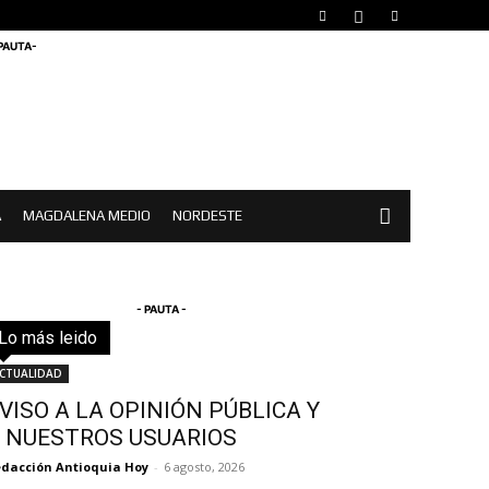
 PAUTA-
A
MAGDALENA MEDIO
NORDESTE
- PAUTA -
Lo más leido
Todo
Destacado
Lo más popular
Más
CTUALIDAD
VISO A LA OPINIÓN PÚBLICA Y
 NUESTROS USUARIOS
dacción Antioquia Hoy
-
6 agosto, 2026