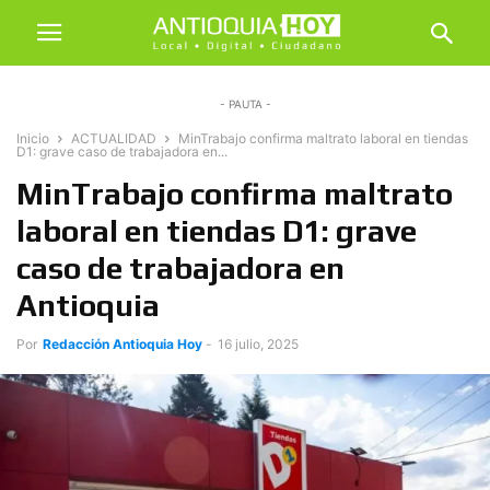
- PAUTA -
Inicio
ACTUALIDAD
MinTrabajo confirma maltrato laboral en tiendas
D1: grave caso de trabajadora en...
MinTrabajo confirma maltrato
laboral en tiendas D1: grave
caso de trabajadora en
Antioquia
Por
Redacción Antioquia Hoy
-
16 julio, 2025