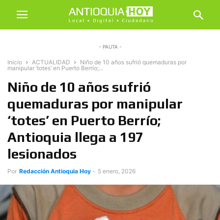
- PAUTA -
Inicio
ACTUALIDAD
Niño de 10 años sufrió quemaduras por
manipular ‘totes’ en Puerto Berrío;...
Niño de 10 años sufrió
quemaduras por manipular
‘totes’ en Puerto Berrío;
Antioquia llega a 197
lesionados
Por
Redacción Antioquia Hoy
-
5 enero, 2026