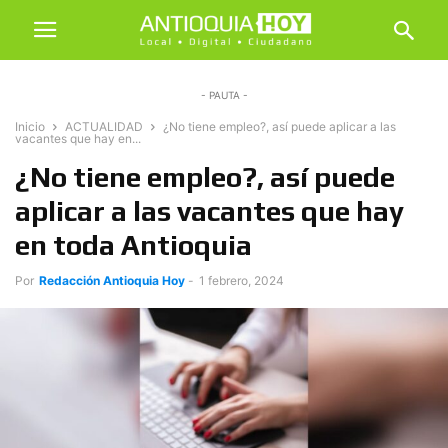
- PAUTA -
Inicio
ACTUALIDAD
¿No tiene empleo?, así puede aplicar a las
vacantes que hay en...
¿No tiene empleo?, así puede
aplicar a las vacantes que hay
en toda Antioquia
Por
Redacción Antioquia Hoy
-
1 febrero, 2024