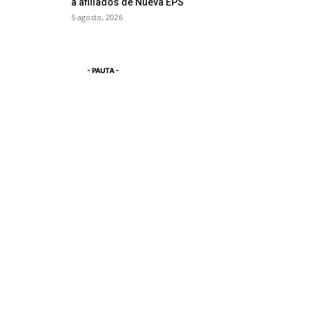
a afiliados de Nueva EPS
5 agosto, 2026
- PAUTA -