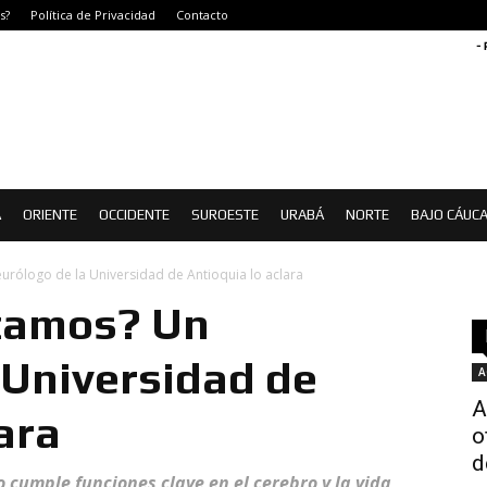
s?
Política de Privacidad
Contacto
-
Á
ORIENTE
OCCIDENTE
SUROESTE
URABÁ
NORTE
BAJO CÁUC
rólogo de la Universidad de Antioquia lo aclara
zamos? Un
 Universidad de
A
A
ara
o
d
 cumple funciones clave en el cerebro y la vida