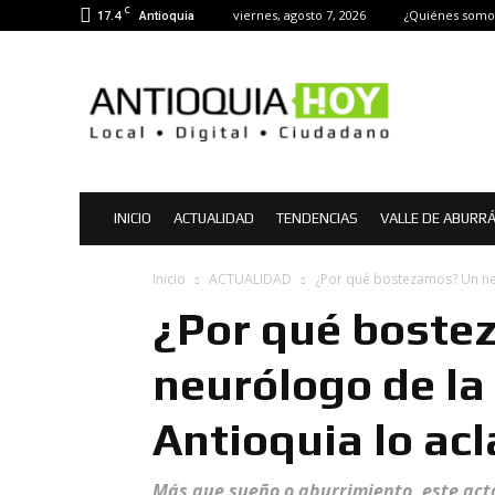
C
17.4
viernes, agosto 7, 2026
¿Quiénes somo
Antioquia
Antioquia
Hoy
|
Noticias
de
Antioquia
INICIO
ACTUALIDAD
TENDENCIAS
VALLE DE ABURR
Inicio
ACTUALIDAD
¿Por qué bostezamos? Un neu
¿Por qué boste
neurólogo de la
Antioquia lo acl
Más que sueño o aburrimiento, este acto