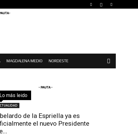
 PAUTA-
A
MAGDALENA MEDIO
NORDESTE
- PAUTA -
Lo más leido
Todo
Destacado
Lo más popular
Más
CTUALIDAD
belardo de la Espriella ya es
ficialmente el nuevo Presidente
e...