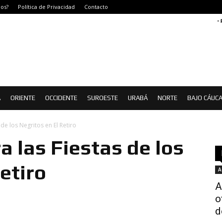
os?
Política de Privacidad
Contacto
-
Á
ORIENTE
OCCIDENTE
SUROESTE
URABÁ
NORTE
BAJO CÁUC
de los Negritos en El Retiro
 las Fiestas de los
etiro
A
A
o
d