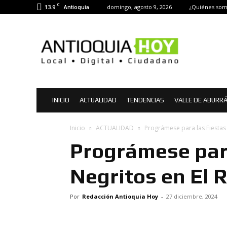
C
13.9
domingo, agosto 9, 2026
¿Quiénes som
Antioquia
Antioquia
Hoy
|
Noticias
de
Antioquia
INICIO
ACTUALIDAD
TENDENCIAS
VALLE DE ABURR
Inicio
ACTUALIDAD
Prográmese para las Fiestas 
Prográmese para
Negritos en El R
Por
Redacción Antioquia Hoy
-
27 diciembre, 2024