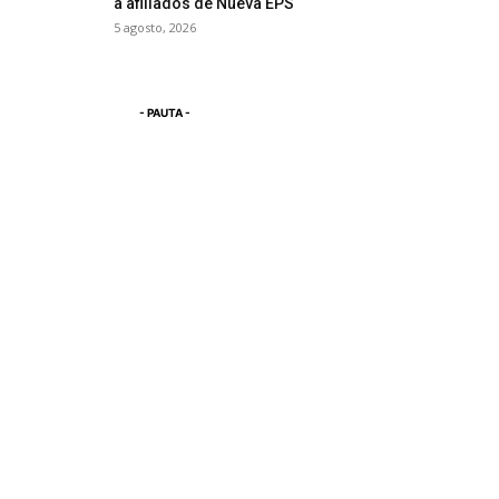
a afiliados de Nueva EPS
5 agosto, 2026
- PAUTA -