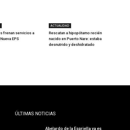
ACTUALIDAD
s frenan servicios a
Rescatan a hipopótamo recién
e Nueva EPS
nacido en Puerto Nare: estaba
desnutrido y deshidratado
- Publicidad -
ÚLTIMAS NOTICIAS
Abelardo de la Espriella ya es