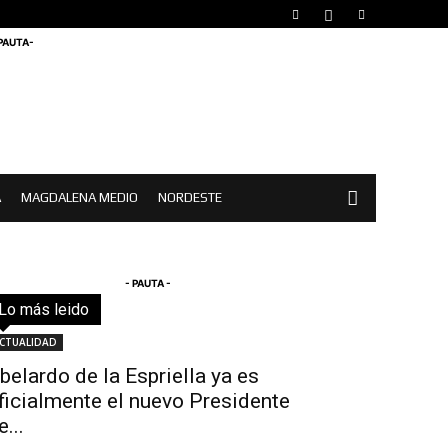
 PAUTA-
A
MAGDALENA MEDIO
NORDESTE
- PAUTA -
Lo más leido
Todo
Destacado
Lo más popular
Más
CTUALIDAD
belardo de la Espriella ya es
ficialmente el nuevo Presidente
e...