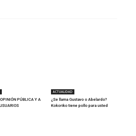
Twitter
WhatsApp
Linkedin
ACTUALIDAD
 OPINIÓN PÚBLICA Y A
¿Se llama Gustavo o Abelardo?
USUARIOS
Kokoriko tiene pollo para usted