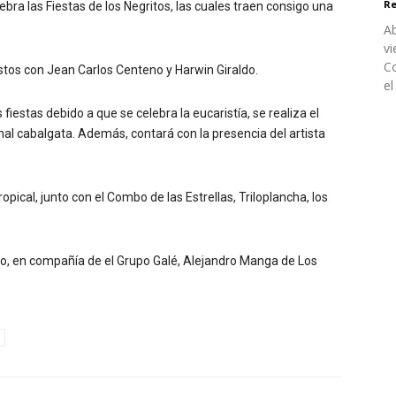
Re
lebra las Fiestas de los Negritos, las cuales traen consigo una
Ab
vi
Co
ustos con Jean Carlos Centeno y Harwin Giraldo.
el
 fiestas debido a que se celebra la eucaristía, se realiza el
onal cabalgata. Además, contará con la presencia del artista
opical, junto con el Combo de las Estrellas, Triloplancha, los
 oro, en compañía de el Grupo Galé, Alejandro Manga de Los