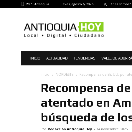
C
20
jueves, agosto 6, 2026
¿Quiénes somos?
Antioquia
Antioquia
Hoy
|
Noticias
de
Antioquia
INICIO
ACTUALIDAD
TENDENCIAS
VALLE DE ABURR
Inicio
NORDESTE
Recompensa de EE. UU. por aten
Recompensa de 
atentado en Ama
búsqueda de lo
Por
Redacción Antioquia Hoy
-
14 noviembre, 2025