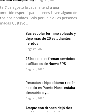
dacción Antioquia Hoy
-
6 agosto, 2026
te 7 de agosto la cadena tendrá una
omoción especial para quienes lleven alguno de
tos dos nombres. Solo por un día Las personas
amadas Gustavo...
Bus escolar terminó volcado y
dejó más de 20 estudiantes
heridos
5 agosto, 2026
25 hospitales frenan servicios
a afiliados de Nueva EPS
5 agosto, 2026
Rescatan a hipopótamo recién
nacido en Puerto Nare: estaba
desnutrido y...
5 agosto, 2026
Ataque con drones dejó dos