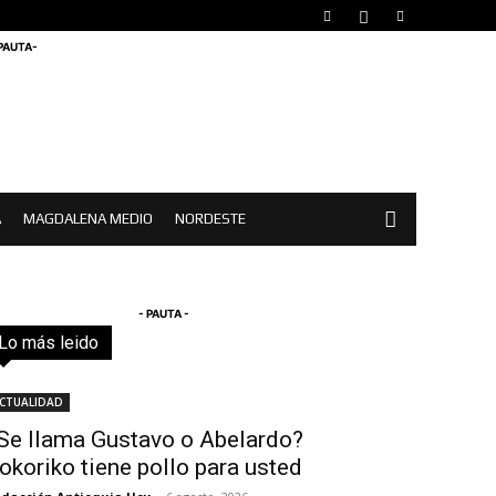
 PAUTA-
A
MAGDALENA MEDIO
NORDESTE
- PAUTA -
Lo más leido
Todo
Destacado
Lo más popular
Más
CTUALIDAD
Se llama Gustavo o Abelardo?
okoriko tiene pollo para usted