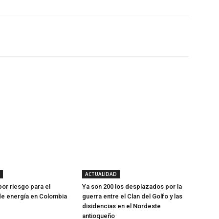
Twitter
WhatsApp
Linkedin
ACTUALIDAD
por riesgo para el
Ya son 200 los desplazados por la
de energía en Colombia
guerra entre el Clan del Golfo y las
disidencias en el Nordeste
antioqueño