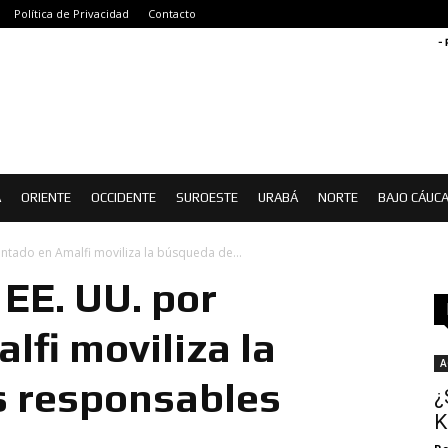
Política de Privacidad
Contacto
-
Á
ORIENTE
OCCIDENTE
SUROESTE
URABÁ
NORTE
BAJO CÁUC
tado en Amalfi moviliza la búsqueda de...
EE. UU. por
lfi moviliza la
A
s responsables
¿
K