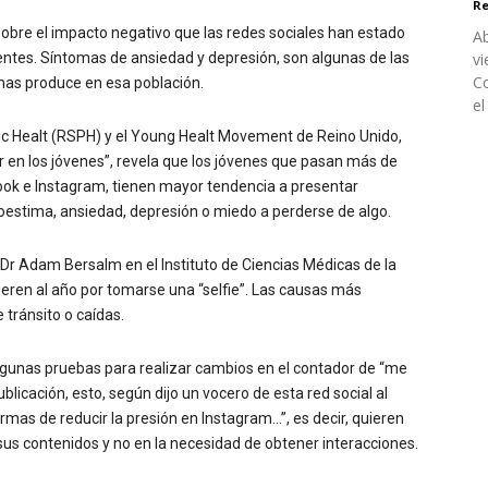
Re
obre el impacto negativo que las redes sociales han estado
Ab
entes. Síntomas de ansiedad y depresión, son algunas de las
vi
Co
rmas produce en esa población.
el
blic Healt (RSPH) y el Young Healt Movement de Reino Unido,
r en los jóvenes”, revela que los jóvenes que pasan más de
ook e Instagram, tienen mayor tendencia a presentar
estima, ansiedad, depresión o miedo a perderse de algo.
l Dr Adam Bersalm en el Instituto de Ciencias Médicas de la
eren al año por tomarse una “selfie”. Las causas más
tránsito o caídas.
lgunas pruebas para realizar cambios en el contador de “me
licación, esto, según dijo un vocero de esta red social al
formas de reducir la presión en Instagram…”, es decir, quieren
sus contenidos y no en la necesidad de obtener interacciones.