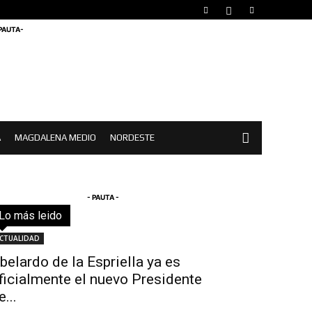
 PAUTA-
A
MAGDALENA MEDIO
NORDESTE
- PAUTA -
Lo más leido
Todo
Destacado
Lo más popular
Más
CTUALIDAD
belardo de la Espriella ya es
ficialmente el nuevo Presidente
e...