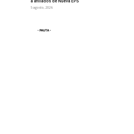
a afiliados de Nueva EPS
5 agosto, 2026
- PAUTA -