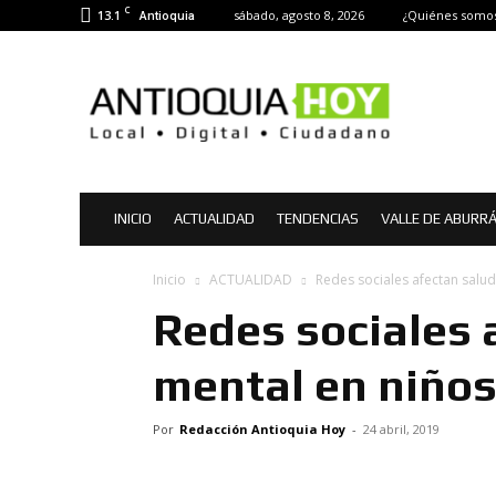
C
13.1
sábado, agosto 8, 2026
¿Quiénes somo
Antioquia
Antioquia
Hoy
|
Noticias
de
Antioquia
INICIO
ACTUALIDAD
TENDENCIAS
VALLE DE ABURR
Inicio
ACTUALIDAD
Redes sociales afectan salu
Redes sociales 
mental en niños
Por
Redacción Antioquia Hoy
-
24 abril, 2019