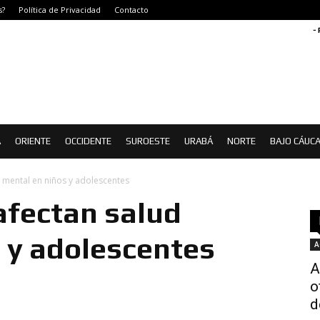
s?
Política de Privacidad
Contacto
-
Á
ORIENTE
OCCIDENTE
SUROESTE
URABÁ
NORTE
BAJO CÁUC
d mental en niños y adolescentes
afectan salud
 y adolescentes
A
A
o
d