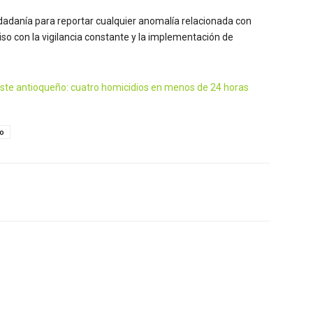
ciudadanía para reportar cualquier anomalía relacionada con
o con la vigilancia constante y la implementación de
este antioqueño: cuatro homicidios en menos de 24 horas
o
Twitter
WhatsApp
Linkedin