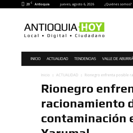
C
20
jueves, agosto 6, 2026
¿Quiénes somos?
Antioquia
Antioquia
Hoy
|
Noticias
de
Antioquia
INICIO
ACTUALIDAD
TENDENCIAS
VALLE DE ABURR
Inicio
ACTUALIDAD
Rionegro enfrenta posible 
Rionegro enfren
racionamiento 
contaminación 
Yarumal