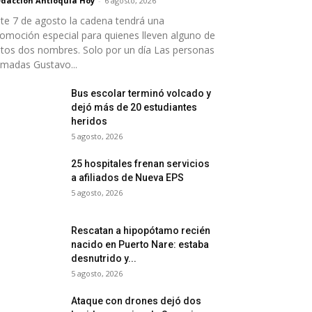
dacción Antioquia Hoy
-
6 agosto, 2026
te 7 de agosto la cadena tendrá una
omoción especial para quienes lleven alguno de
tos dos nombres. Solo por un día Las personas
amadas Gustavo...
Bus escolar terminó volcado y
dejó más de 20 estudiantes
heridos
5 agosto, 2026
25 hospitales frenan servicios
a afiliados de Nueva EPS
5 agosto, 2026
Rescatan a hipopótamo recién
nacido en Puerto Nare: estaba
desnutrido y...
5 agosto, 2026
Ataque con drones dejó dos