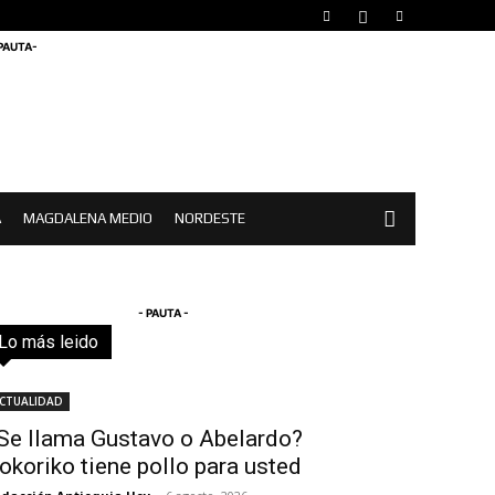
 PAUTA-
A
MAGDALENA MEDIO
NORDESTE
- PAUTA -
Lo más leido
Todo
Destacado
Lo más popular
Más
CTUALIDAD
Se llama Gustavo o Abelardo?
okoriko tiene pollo para usted