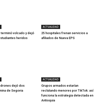
ACTUALIDAD
 terminó volcado y dejó
25 hospitales frenan servicios a
studiantes heridos
afiliados de Nueva EPS
ACTUALIDAD
 drones dejó dos
Grupos armados estarían
mina de Segovia
reclutando menores por TikTok: así
funciona la estrategia detectada en
Antioquia