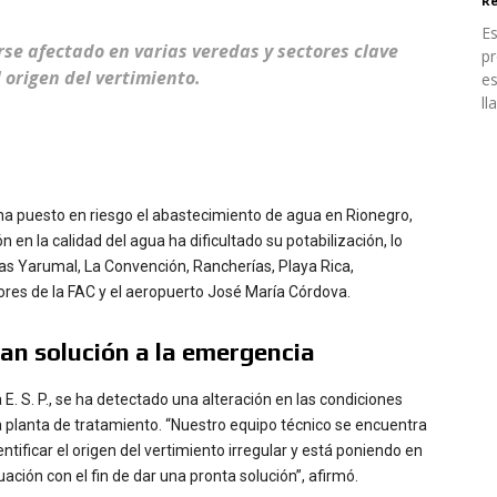
Re
Es
rse afectado en varias veredas y sectores clave
pr
 origen del vertimiento.
es
ll
ha puesto en riesgo el abastecimiento de agua en Rionegro,
 en la calidad del agua ha dificultado su potabilización, lo
das Yarumal, La Convención, Rancherías, Playa Rica,
ores de la FAC y el aeropuerto José María Córdova.
an solución a la emergencia
E. S. P., se ha detectado una alteración en las condiciones
la planta de tratamiento. “Nuestro equipo técnico se encuentra
ntificar el origen del vertimiento irregular y está poniendo en
ación con el fin de dar una pronta solución”, afirmó.