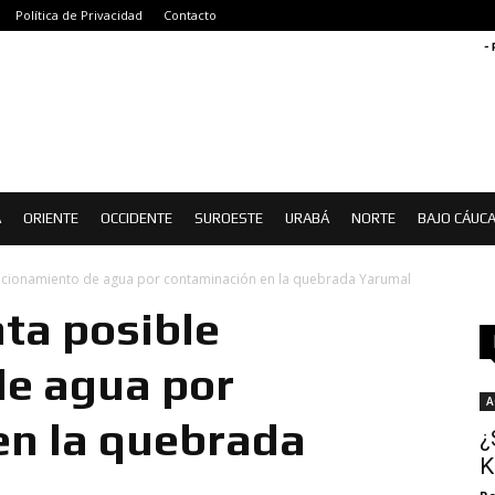
Política de Privacidad
Contacto
-
Á
ORIENTE
OCCIDENTE
SUROESTE
URABÁ
NORTE
BAJO CÁUC
racionamiento de agua por contaminación en la quebrada Yarumal
ta posible
de agua por
A
en la quebrada
¿
K