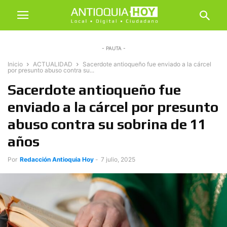
- PAUTA -
Inicio
ACTUALIDAD
Sacerdote antioqueño fue enviado a la cárcel
por presunto abuso contra su...
Sacerdote antioqueño fue
enviado a la cárcel por presunto
abuso contra su sobrina de 11
años
Por
Redacción Antioquia Hoy
-
7 julio, 2025