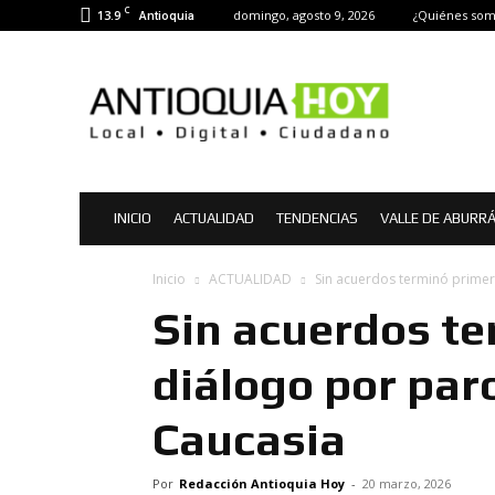
C
13.9
domingo, agosto 9, 2026
¿Quiénes som
Antioquia
Antioquia
Hoy
|
Noticias
de
Antioquia
INICIO
ACTUALIDAD
TENDENCIAS
VALLE DE ABURR
Inicio
ACTUALIDAD
Sin acuerdos terminó primer
Sin acuerdos te
diálogo por par
Caucasia
Por
Redacción Antioquia Hoy
-
20 marzo, 2026