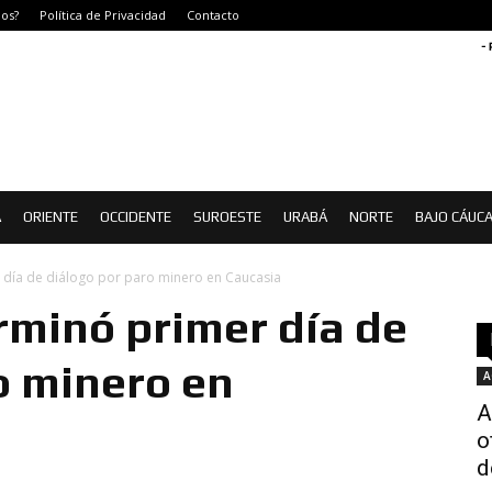
os?
Política de Privacidad
Contacto
-
Á
ORIENTE
OCCIDENTE
SUROESTE
URABÁ
NORTE
BAJO CÁUC
 día de diálogo por paro minero en Caucasia
rminó primer día de
o minero en
A
A
o
d