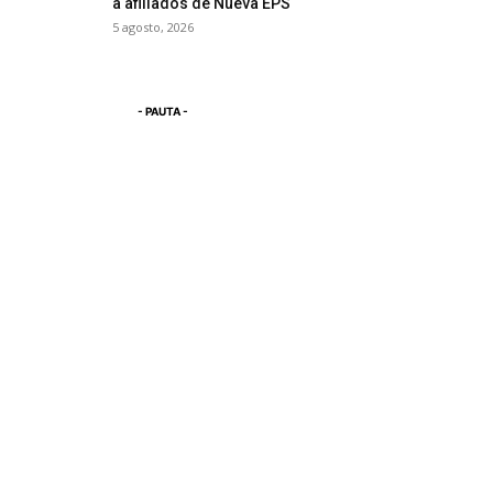
a afiliados de Nueva EPS
5 agosto, 2026
- PAUTA -