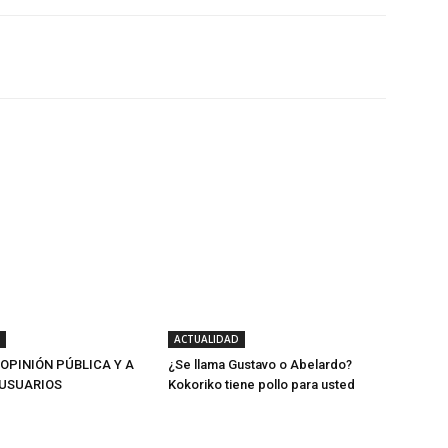
Twitter
WhatsApp
Linkedin
ACTUALIDAD
 OPINIÓN PÚBLICA Y A
¿Se llama Gustavo o Abelardo?
USUARIOS
Kokoriko tiene pollo para usted