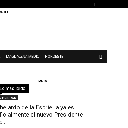
 PAUTA-
A
MAGDALENA MEDIO
NORDESTE
- PAUTA -
Lo más leido
Todo
Destacado
Lo más popular
Más
CTUALIDAD
belardo de la Espriella ya es
ficialmente el nuevo Presidente
e...