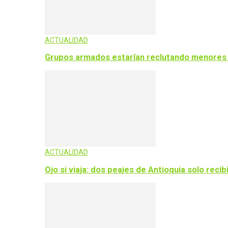
ACTUALIDAD
Grupos armados estarían reclutando menores p
ACTUALIDAD
Ojo si viaja: dos peajes de Antioquia solo rec