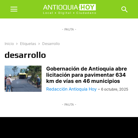
- PAUTA -
Inicio
Etiquetas
Desarrollo
desarrollo
Gobernación de Antioquia abre
licitación para pavimentar 634
km de vías en 46 municipios
Redacción Antioquia Hoy
-
6 octubre, 2025
- PAUTA -