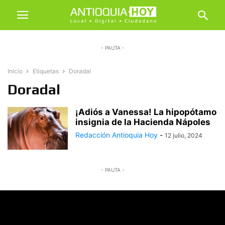
- PAUTA -
Inicio
Etiquetas
Doradal
Doradal
¡Adiós a Vanessa! La hipopótamo
insignia de la Hacienda Nápoles
Redacción Antioquia Hoy
-
12 julio, 2024
- PAUTA -