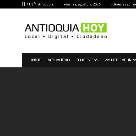
C
11.3
viernes, agosto 7, 2026
¿Quiénes somo
Antioquia
Antioquia
Hoy
|
Noticias
de
Antioquia
INICIO
ACTUALIDAD
TENDENCIAS
VALLE DE ABURR