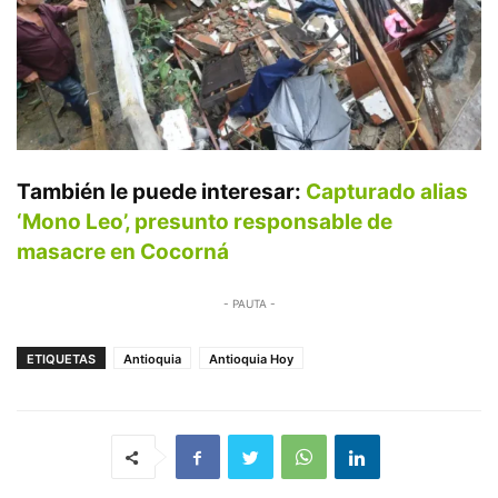
También le puede interesar:
Capturado alias
‘Mono Leo’, presunto responsable de
masacre en Cocorná
- PAUTA -
ETIQUETAS
Antioquia
Antioquia Hoy