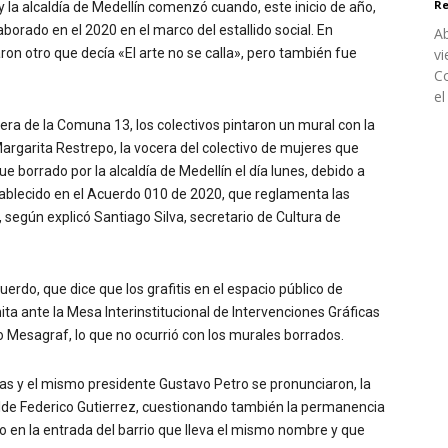
Re
 y la alcaldía de Medellín comenzó cuando, este inicio de año,
orado en el 2020 en el marco del estallido social. En
Ab
aron otro que decía «El arte no se calla», pero también fue
vi
Co
el
era de la Comuna 13, los colectivos pintaron un mural con la
argarita Restrepo, la vocera del colectivo de mujeres que
fue borrado por la alcaldía de Medellín el día lunes, debido a
ablecido en el Acuerdo 010 de 2020, que reglamenta las
 según explicó Santiago Silva, secretario de Cultura de
uerdo, que dice que los grafitis en el espacio público de
ta ante la Mesa Interinstitucional de Intervenciones Gráficas
 Mesagraf, lo que no ocurrió con los murales borrados.
tas y el mismo presidente Gustavo Petro se pronunciaron, la
calde Federico Gutierrez, cuestionando también la permanencia
o en la entrada del barrio que lleva el mismo nombre y que