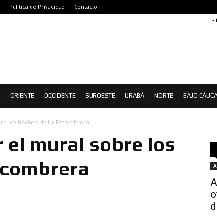
Política de Privacidad
Contacto
-
Á
ORIENTE
OCCIDENTE
SUROESTE
URABÁ
NORTE
BAJO CÁUC
obre los hechos de La Escombrera
 el mural sobre los
scombrera
A
A
o
d