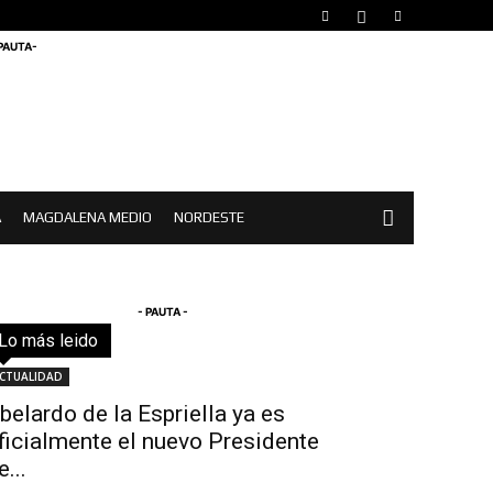
 PAUTA-
A
MAGDALENA MEDIO
NORDESTE
- PAUTA -
Lo más leido
Todo
Destacado
Lo más popular
Más
CTUALIDAD
belardo de la Espriella ya es
ficialmente el nuevo Presidente
e...