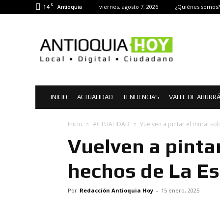
C
14
viernes, agosto 7, 2026
¿Quiénes somos?
Antioquia
Antioquia
Hoy
|
Noticias
de
Antioquia
INICIO
ACTUALIDAD
TENDENCIAS
VALLE DE ABURR
Inicio
ACTUALIDAD
Vuelven a pintar el mural s
Vuelven a pintar
hechos de La E
Por
Redacción Antioquia Hoy
-
15 enero, 2025