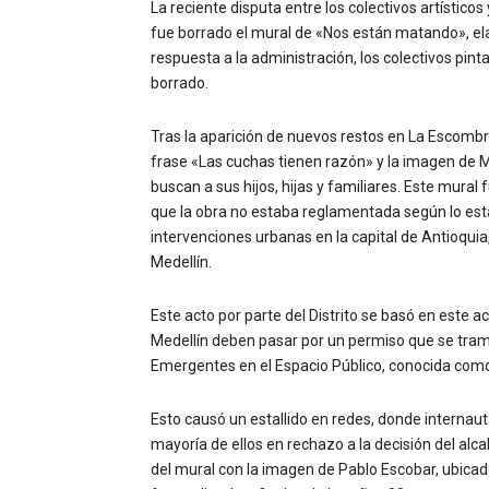
La reciente disputa entre los colectivos artísticos
fue borrado el mural de «Nos están matando», elab
respuesta a la administración, los colectivos pint
borrado.
Tras la aparición de nuevos restos en La Escombr
frase «Las cuchas tienen razón» y la imagen de M
buscan a sus hijos, hijas y familiares. Este mural 
que la obra no estaba reglamentada según lo est
intervenciones urbanas en la capital de Antioquia,
Medellín.
Este acto por parte del Distrito se basó en este ac
Medellín deben pasar por un permiso que se trami
Emergentes en el Espacio Público, conocida como
Esto causó un estallido en redes, donde internau
mayoría de ellos en rechazo a la decisión del al
del mural con la imagen de Pablo Escobar, ubicad