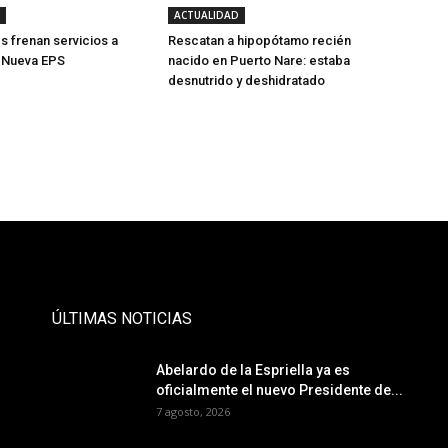
ACTUALIDAD
s frenan servicios a
Rescatan a hipopótamo recién
e Nueva EPS
nacido en Puerto Nare: estaba
desnutrido y deshidratado
- Publicidad -
ÚLTIMAS NOTICIAS
Abelardo de la Espriella ya es
oficialmente el nuevo Presidente de...
7 agosto, 2026