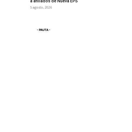
a afiliados de Nueva EPS
5 agosto, 2026
- PAUTA -