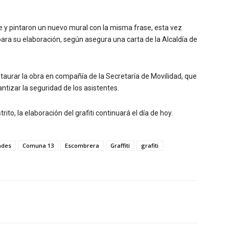
e y pintaron un nuevo mural con la misma frase, esta vez
para su elaboración, según asegura una carta de la Alcaldía de
estaurar la obra en compañía de la Secretaría de Movilidad, que
antizar la seguridad de los asistentes.
ito, la elaboración del grafiti continuará el día de hoy.
ades
Comuna 13
Escombrera
Graffiti
grafiti
Twitter
WhatsApp
Linkedin