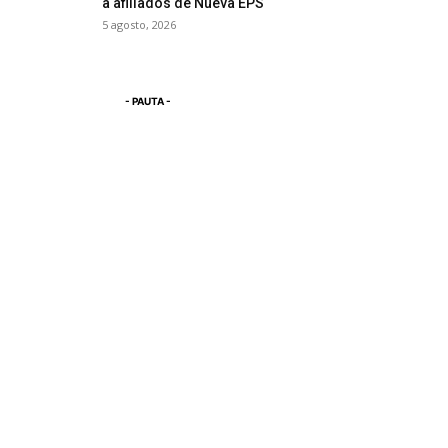
a afiliados de Nueva EPS
5 agosto, 2026
- PAUTA -