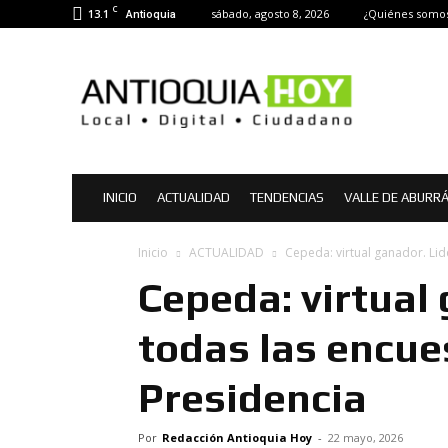
C
13.1
sábado, agosto 8, 2026
¿Quiénes somo
Antioquia
Antioquia
Hoy
|
Noticias
de
Antioquia
INICIO
ACTUALIDAD
TENDENCIAS
VALLE DE ABURR
Inicio
ACTUALIDAD
Cepeda: virtual ganador. Lid
Cepeda: virtual
todas las encue
Presidencia
Por
Redacción Antioquia Hoy
-
22 mayo, 2026