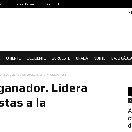
s?
Política de Privacidad
Contacto
-
Á
ORIENTE
OCCIDENTE
SUROESTE
URABÁ
NORTE
BAJO CÁUC
era todas las encuestas a la Presidencia
 ganador. Lidera
stas a la
A
A
o
d