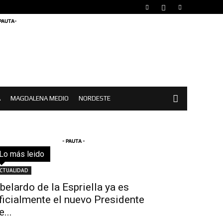
 PAUTA-
A
MAGDALENA MEDIO
NORDESTE
- PAUTA -
Lo más leido
Todo
Destacado
Lo más popular
Más
CTUALIDAD
belardo de la Espriella ya es
ficialmente el nuevo Presidente
e...