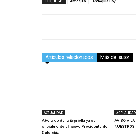
ETIQUETAS
Antioquia
Antioquia Hoy
Facebook
Compartir
Artículos relacionados
Más del autor
ACTUALIDAD
ACTUALIDAD
Abelardo de la Espriella ya es
AVISO A LA
oficialmente el nuevo Presidente de
NUESTROS 
Colombia