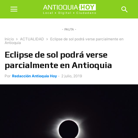
- PAUTA -
Inicio
ACTUALIDAD
Eclipse de sol podrá verse parcialmente en
Antioquia
Eclipse de sol podrá verse
parcialmente en Antioquia
Por
Redacción Antioquia Hoy
-
2 julio, 2019