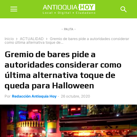
- PAUTA -
Inicio
ACTUALIDAD
Gremio de bares pide a autoridades considerar
como última alternativa toque de...
Gremio de bares pide a
autoridades considerar como
última alternativa toque de
queda para Halloween
Por
Redacción Antioquia Hoy
-
26 octubre, 2020