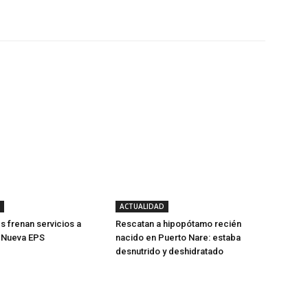
Twitter
WhatsApp
Linkedin
ACTUALIDAD
s frenan servicios a
Rescatan a hipopótamo recién
e Nueva EPS
nacido en Puerto Nare: estaba
desnutrido y deshidratado