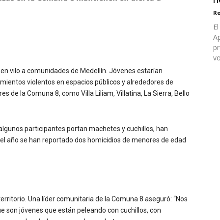
Re
El
Ap
pr
vo
 en vilo a comunidades de Medellín. Jóvenes estarían
amientos violentos en espacios públicos y alrededores de
s de la Comuna 8, como Villa Liliam, Villatina, La Sierra, Bello
 algunos participantes portan machetes y cuchillos, han
 del año se han reportado dos homicidios de menores de edad
territorio. Una líder comunitaria de la Comuna 8 aseguró: “Nos
 son jóvenes que están peleando con cuchillos, con