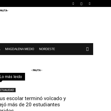
 PAUTA-
A
MAGDALENA MEDIO
NORDESTE
- PAUTA -
Lo más leido
Todo
Destacado
Lo más popular
Más
CTUALIDAD
us escolar terminó volcado y
ejó más de 20 estudiantes
eridos