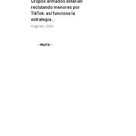
Grupos armados estarían
reclutando menores por
TikTok: así funciona la
estrategia...
4 agosto, 2026
- PAUTA -