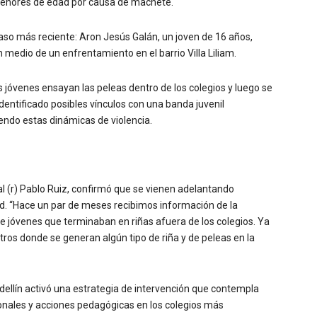
enores de edad por causa de machete.
 caso más reciente: Aron Jesús Galán, un joven de 16 años,
n medio de un enfrentamiento en el barrio Villa Liliam.
s jóvenes ensayan las peleas dentro de los colegios y luego se
 identificado posibles vínculos con una banda juvenil
ndo estas dinámicas de violencia.
al (r) Pablo Ruiz, confirmó que se vienen adelantando
dad. “Hace un par de meses recibimos información de la
 jóvenes que terminaban en riñas afuera de los colegios. Ya
ros donde se generan algún tipo de riña y de peleas en la
dellín activó una estrategia de intervención que contempla
ionales y acciones pedagógicas en los colegios más