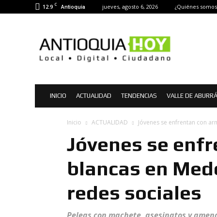
C
12.9
jueves, agosto 6, 2026
¿Quiénes somos
Antioquia
Antioquia
Hoy
|
Noticias
de
Antioquia
INICIO
ACTUALIDAD
TENDENCIAS
VALLE DE ABURR
Inicio
ACTUALIDAD
Jóvenes se enfrentan con arm
Jóvenes se enf
blancas en Medel
redes sociales
Peleas con machete, asesinatos y amen