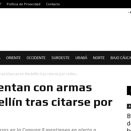
?
Política de Privacidad
Contacto
-
Á
ORIENTE
OCCIDENTE
SUROESTE
URABÁ
NORTE
BAJO CÁUC
as blancas en Medellín tras citarse por redes...
rentan con armas
lín tras citarse por
A
B
d
azas en la Comuna 8 mantienen en alerta a
h