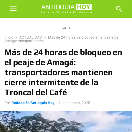
- PAUTA -
Inicio
ACTUALIDAD
Más de 24 horas de bloqueo en el peaje de
Amagá: transportadores...
Más de 24 horas de bloqueo en
el peaje de Amagá:
transportadores mantienen
cierre intermitente de la
Troncal del Café
Por
Redacción Antioquia Hoy
-
2 septiembre, 2025