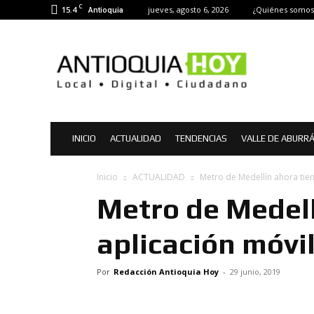
C
15.4
jueves, agosto 6, 2026
¿Quiénes somos
Antioquia
Antioquia
Hoy
|
Noticias
de
Antioquia
INICIO
ACTUALIDAD
TENDENCIAS
VALLE DE ABURR
Inicio
ACTUALIDAD
Metro de Medellín ahora tien
Metro de Medell
aplicación móvi
Por
Redacción Antioquia Hoy
-
29 junio, 2019