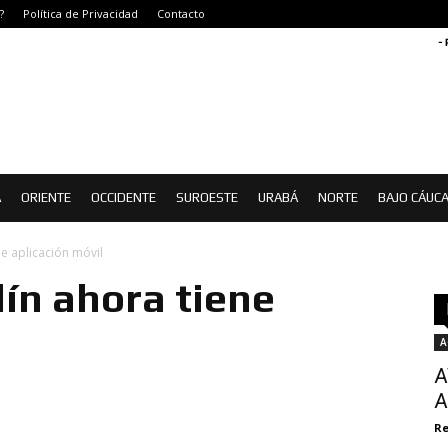
?
Política de Privacidad
Contacto
-
Á
ORIENTE
OCCIDENTE
SUROESTE
URABÁ
NORTE
BAJO CÁUC
e aplicación móvil
ín ahora tiene
l
A
A
A
Re