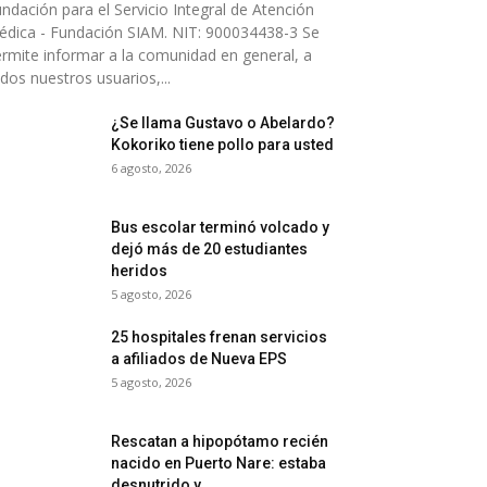
ndación para el Servicio Integral de Atención
dica - Fundación SIAM. NIT: 900034438-3 Se
rmite informar a la comunidad en general, a
dos nuestros usuarios,...
¿Se llama Gustavo o Abelardo?
Kokoriko tiene pollo para usted
6 agosto, 2026
Bus escolar terminó volcado y
dejó más de 20 estudiantes
heridos
5 agosto, 2026
25 hospitales frenan servicios
a afiliados de Nueva EPS
5 agosto, 2026
Rescatan a hipopótamo recién
nacido en Puerto Nare: estaba
desnutrido y...