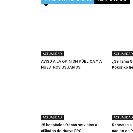
ACTUALIDAD
ACTUALIDAD
AVISO A LA OPINIÓN PÚBLICA Y A
¿Se llama G
NUESTROS USUARIOS
Kokoriko ti
ACTUALIDAD
ACTUALIDAD
25 hospitales frenan servicios a
Rescatan a
afiliados de Nueva EPS
nacido en P