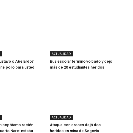
ACTUALIDAD
ustavo o Abelardo?
Bus escolar terminó volcado y dejó
ene pollo para usted
más de 20 estudiantes heridos
ACTUALIDAD
 hipopótamo recién
Ataque con drones dejó dos
uerto Nare: estaba
heridos en mina de Segovia