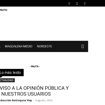
 PAUTA-
A
MAGDALENA MEDIO
NORDESTE
- PAUTA -
Lo más leido
Todo
Destacado
Lo más popular
Más
CTUALIDAD
VISO A LA OPINIÓN PÚBLICA Y
 NUESTROS USUARIOS
dacción Antioquia Hoy
-
6 agosto, 2026