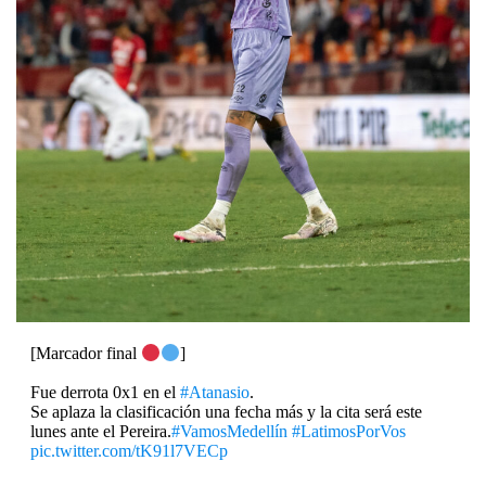
[Marcador final
]
Fue derrota 0x1 en el
#Atanasio
.
Se aplaza la clasificación una fecha más y la cita será este
lunes ante el Pereira.
#VamosMedellín
#LatimosPorVos
pic.twitter.com/tK91l7VECp