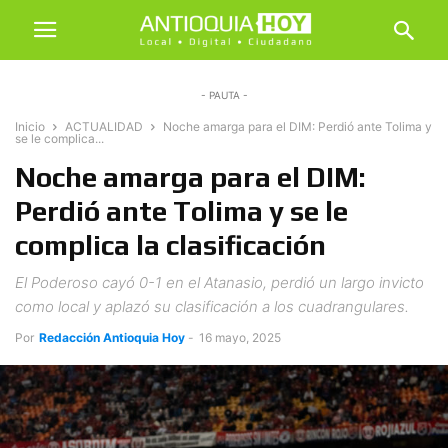
- PAUTA -
Inicio
ACTUALIDAD
Noche amarga para el DIM: Perdió ante Tolima y
se le complica...
Noche amarga para el DIM:
Perdió ante Tolima y se le
complica la clasificación
El Poderoso cayó 0-1 en el Atanasio, perdió un largo invicto
como local y aplazó su clasificación a los cuadrangulares.
Por
Redacción Antioquia Hoy
-
16 mayo, 2025