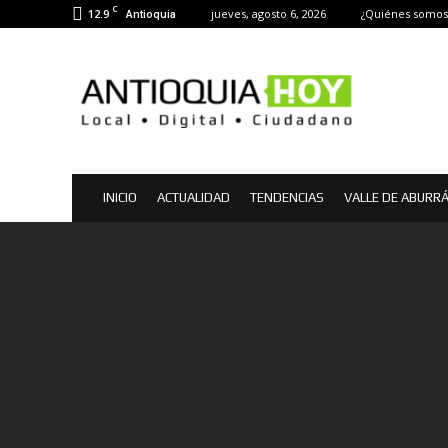
C
12.9
jueves, agosto 6, 2026
¿Quiénes somos
Antioquia
Antioquia
Hoy
|
Noticias
de
Antioquia
INICIO
ACTUALIDAD
TENDENCIAS
VALLE DE ABURR