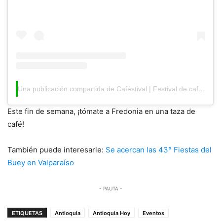
Una publicación compartida de Caféstival | Festival de café (@cafestival_)
Este fin de semana, ¡tómate a Fredonia en una taza de
café!
También puede interesarle:
Se acercan las 43° Fiestas del
Buey en Valparaíso
- PAUTA -
ETIQUETAS
Antioquia
Antioquia Hoy
Eventos