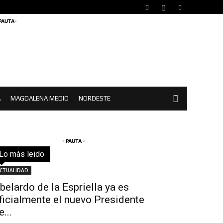
 PAUTA-
A
MAGDALENA MEDIO
NORDESTE
- PAUTA -
Lo más leido
Todo
Destacado
Lo más popular
Más
CTUALIDAD
belardo de la Espriella ya es
ficialmente el nuevo Presidente
e...