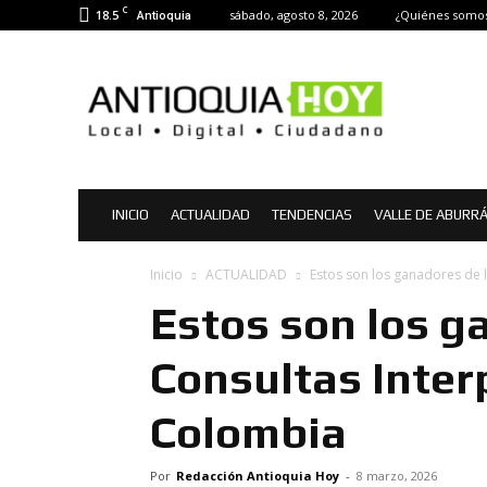
C
18.5
sábado, agosto 8, 2026
¿Quiénes somo
Antioquia
Antioquia
Hoy
|
Noticias
de
Antioquia
INICIO
ACTUALIDAD
TENDENCIAS
VALLE DE ABURR
Inicio
ACTUALIDAD
Estos son los ganadores de l
Estos son los g
Consultas Inter
Colombia
Por
Redacción Antioquia Hoy
-
8 marzo, 2026