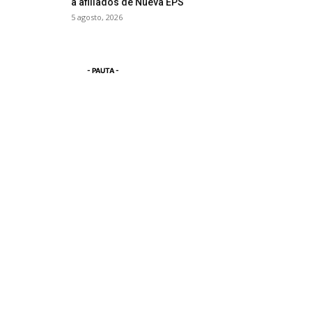
a afiliados de Nueva EPS
5 agosto, 2026
- PAUTA -