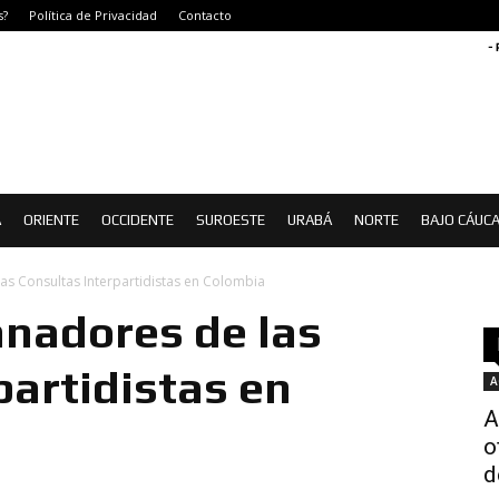
s?
Política de Privacidad
Contacto
-
Á
ORIENTE
OCCIDENTE
SUROESTE
URABÁ
NORTE
BAJO CÁUC
as Consultas Interpartidistas en Colombia
anadores de las
partidistas en
A
A
o
d