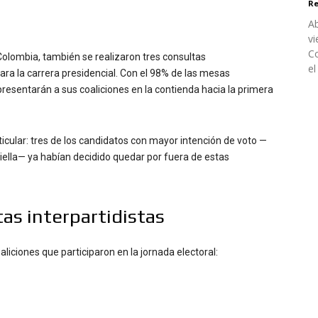
Re
Ab
vi
Co
Colombia, también se realizaron tres consultas
el
ara la carrera presidencial. Con el 98% de las mesas
resentarán a sus coaliciones en la contienda hacia la primera
cular: tres de los candidatos con mayor intención de voto —
riella— ya habían decidido quedar por fuera de estas
as interpartidistas
liciones que participaron en la jornada electoral: