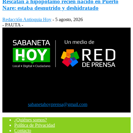
Rescatan a hipopótamo recién nacido en Puerto
Nare: estaba desnutrido y deshidratado
Redacción Antioquia Hoy
-
5 agosto, 2026
- PAUTA -
SOBRE NOSOTROS
En Antioquia Hoy somos locales porque contamos las noticias que
te rodean, somos digitales porque amamos la tecnología que nos
acerca y somos ciudadanos porque tú eres el protagonista.
Contáctanos:
sabanetahoyprensa@gmail.com
SÍGUENOS
¿Quiénes somos?
Política de Privacidad
Contacto