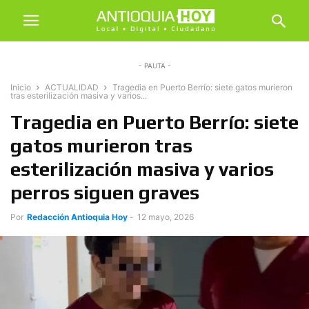
- PAUTA -
Inicio
ACTUALIDAD
Tragedia en Puerto Berrío: siete gatos murieron
tras esterilización masiva y varios...
Tragedia en Puerto Berrío: siete
gatos murieron tras
esterilización masiva y varios
perros siguen graves
Por
Redacción Antioquia Hoy
-
12 mayo, 2026